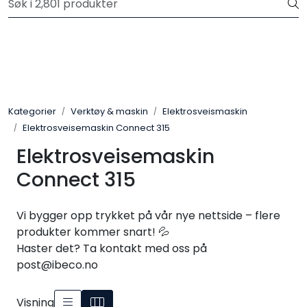
Skip to main content
Registrer deg som bruker i vår nettbutikk for full oversikt
Trykksatte systemer
Selvfall systemer
Kategorier
Verktøy & maskin
Elektrosveismaskin
Elektrosveisemaskin Connect 315
Verktøy & maskin
Elektrosveisemaskin
Grøftesikring
Connect 315
Utleie
Vi bygger opp trykket på vår nye nettside – flere
produkter kommer snart! 💦
Pumper
Haster det? Ta kontakt med oss på
post@ibeco.no
Alle produkter
Visning