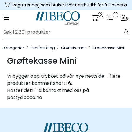
Skip to main content
Registrer deg som bruker i vår nettbutikk for full oversikt
0
Toggle navigation
Togg
Trykksatte systemer
Selvfall systemer
Kategorier
Grøftesikring
Grøftekasser
Grøftekasse Mini
Verktøy & maskin
Grøftekasse Mini
Grøftesikring
Vi bygger opp trykket på vår nye nettside – flere
produkter kommer snart! 💦
Utleie
Haster det? Ta kontakt med oss på
post@ibeco.no
Pumper
Alle produkter