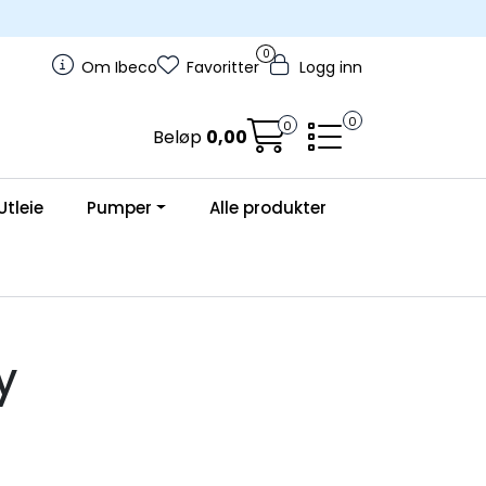
0
Om Ibeco
Favoritter
Logg inn
0
0
Beløp
0,00
Utleie
Pumper
Alle produkter
y