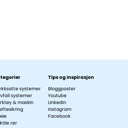
tegorier
Tips og inspirasjon
ykksatte systemer
Bloggposter
lvfall systemer
Youtube
rktøy & maskin
LinkedIn
øftesikring
Instagram
leie
Facebook
ktile rør