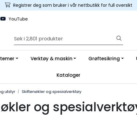
Registrer deg som bruker i vår nettbutikk for full oversikt
YouTube
stemer
Verktøy & maskin
Grøftesikring
Kataloger
g utstyr
Skiftenøkler og spesialverktøy
nøkler og spesialverktø