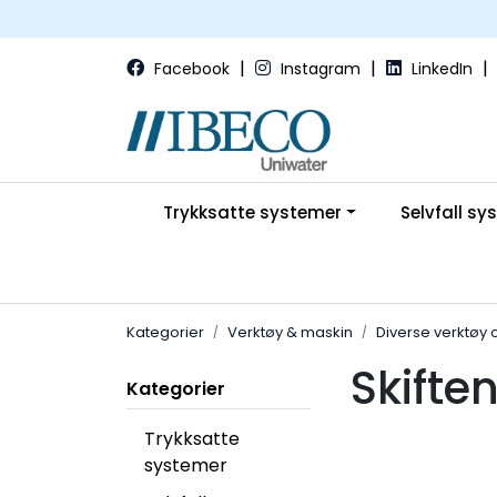
Skip to main content
|
|
|
Facebook
Instagram
LinkedIn
Trykksatte systemer
Selvfall sy
Kategorier
Verktøy & maskin
Diverse verktøy o
Skifte
Kategorier
Trykksatte
systemer