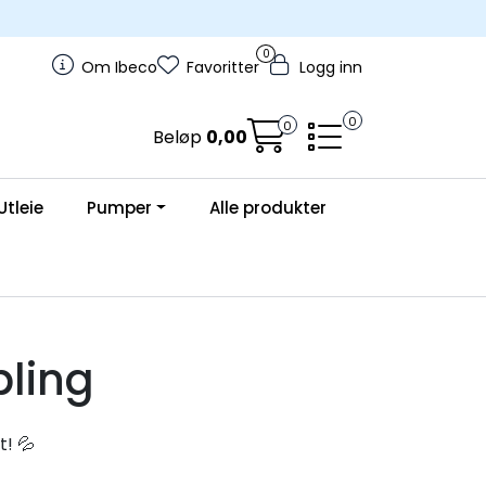
0
Om Ibeco
Favoritter
Logg inn
0
0
Beløp
0,00
Utleie
Pumper
Alle produkter
bling
! 💦