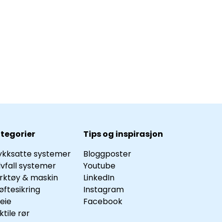
tegorier
Tips og inspirasjon
ykksatte systemer
Bloggposter
lvfall systemer
Youtube
rktøy & maskin
LinkedIn
øftesikring
Instagram
leie
Facebook
ktile rør