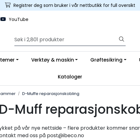
Registrer deg som bruker i vår nettbutikk for full oversikt
YouTube
stemer
Verktøy & maskin
Grøftesikring
Kataloger
klammer
D-Muffe reparasjonskobling
D-Muff reparasjonsko
ykket på vår nye nettside – flere produkter kommer snart
kontakt med oss på post@ibeco.no