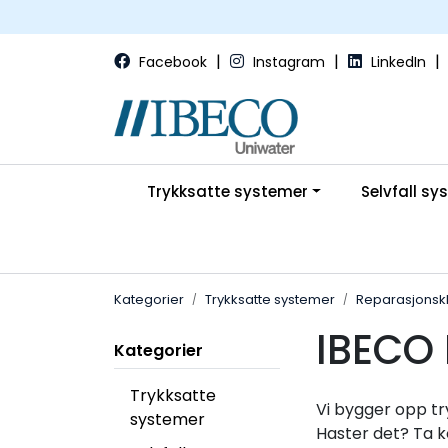
Skip to main content
|
|
|
Facebook
Instagram
LinkedIn
Trykksatte systemer
Selvfall sy
Kategorier
Trykksatte systemer
Reparasjons
IBECO 
Kategorier
Trykksatte
Vi bygger opp tr
systemer
Haster det? Ta 