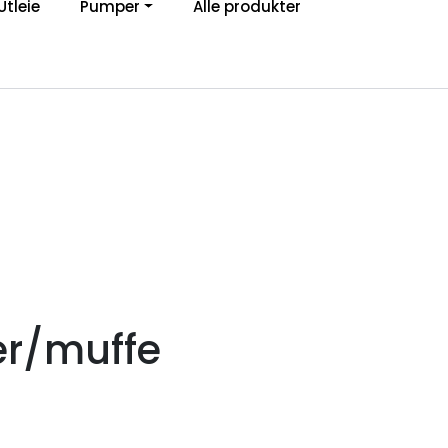
Utleie
Pumper
Alle produkter
0
Om Ibeco
Favoritter
Logg inn
er/muffe