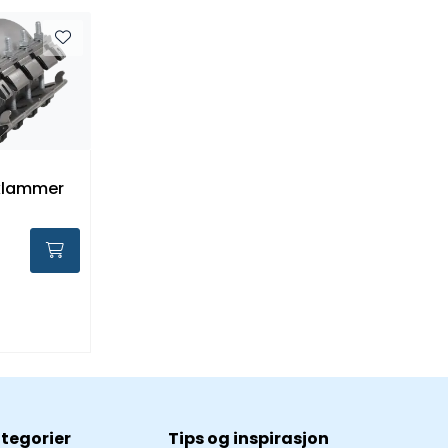
klammer
tegorier
Tips og inspirasjon