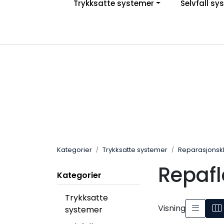
Trykksatte systemer
Selvfall sy
Skip to main content
|
|
|
Facebook
Instagram
LinkedIn
Kategorier
Trykksatte systemer
Reparasjons
Repaf
Kategorier
Trykksatte
Visning
systemer