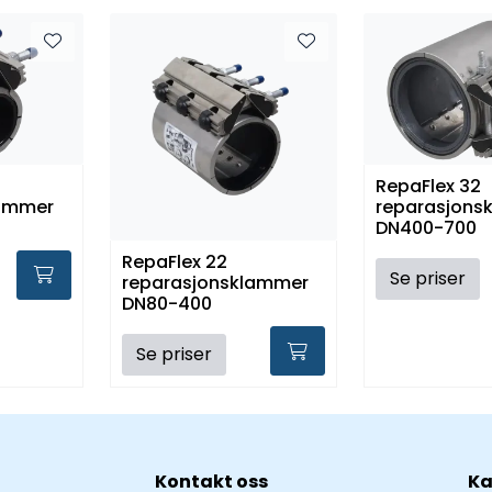
RepaFlex 32
lammer
reparasjons
DN400-700
RepaFlex 22
Se priser
reparasjonsklammer
DN80-400
Se priser
Kontakt oss
Ka