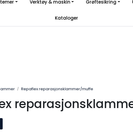
stemer
Verktøy & maskin
Grøftesikring
Registrer deg som bruker i vår nettbutikk for full oversikt
Kataloger
YouTube
klammer
Repaflex reparasjonsklammer/muffe
lex reparasjonsklamm