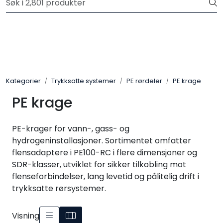
Skip to main content
Registrer deg som bruker i vår nettbutikk for full oversikt
Trykksatte systemer
Selvfall systemer
Kategorier
Trykksatte systemer
PE rørdeler
PE krage
Verktøy & maskin
PE krage
Grøftesikring
PE-krager for vann-, gass- og
hydrogeninstallasjoner. Sortimentet omfatter
Utleie
flensadaptere i PE100-RC i flere dimensjoner og
SDR-klasser, utviklet for sikker tilkobling mot
flenseforbindelser, lang levetid og pålitelig drift i
Pumper
trykksatte rørsystemer.
Alle produkter
Visning