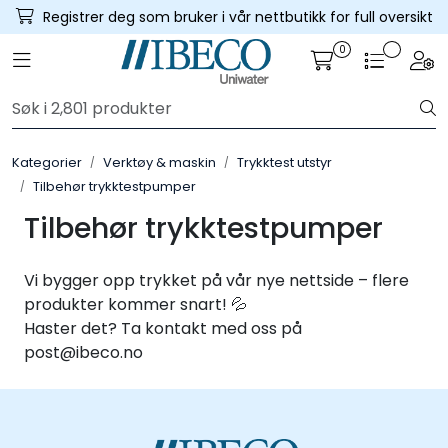
Skip to main content
Registrer deg som bruker i vår nettbutikk for full oversikt
0
Toggle navigation
Togg
Trykksatte systemer
Selvfall systemer
Kategorier
Verktøy & maskin
Trykktest utstyr
Tilbehør trykktestpumper
Verktøy & maskin
Tilbehør trykktestpumper
Grøftesikring
Vi bygger opp trykket på vår nye nettside – flere
Utleie
produkter kommer snart! 💦
Haster det? Ta kontakt med oss på
post@ibeco.no
Pumper
Alle produkter