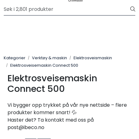
Skip to main content
Vi oppdaterer sortimentet fortløpende med nye produkter
💧
Trykksatte systemer
Selvfall systemer
Kategorier
Verktøy & maskin
Elektrosveismaskin
Verktøy & maskin
Elektrosveisemaskin Connect 500
Elektrosveisemaskin
Grøftesikring
Connect 500
Utleie
Vi bygger opp trykket på vår nye nettside – flere
Pumper
produkter kommer snart! 💦
Haster det? Ta kontakt med oss på
post@ibeco.no
Alle produkter