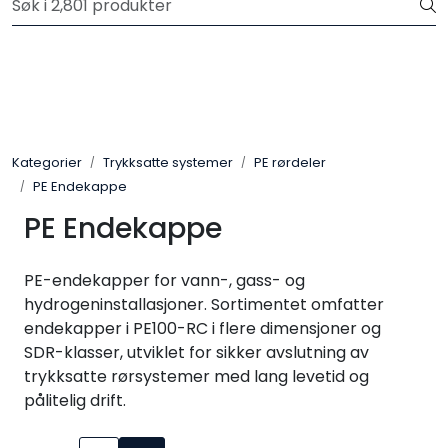
Skip to main content
Registrer deg som bruker i vår nettbutikk for full oversikt
Trykksatte systemer
Selvfall systemer
Kategorier
Trykksatte systemer
PE rørdeler
PE Endekappe
Verktøy & maskin
PE Endekappe
Grøftesikring
PE-endekapper for vann-, gass- og
Utleie
hydrogeninstallasjoner. Sortimentet omfatter
endekapper i PE100-RC i flere dimensjoner og
SDR-klasser, utviklet for sikker avslutning av
Pumper
trykksatte rørsystemer med lang levetid og
pålitelig drift.
Alle produkter