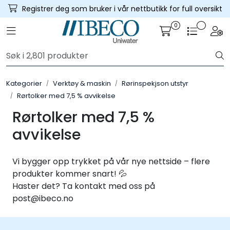
Skip to main content
Registrer deg som bruker i vår nettbutikk for full oversikt
0
Toggle navigation
Togg
Trykksatte systemer
Selvfall systemer
Kategorier
Verktøy & maskin
Rørinspekjson utstyr
Rørtolker med 7,5 % avvikelse
Verktøy & maskin
Rørtolker med 7,5 %
Grøftesikring
avvikelse
Utleie
Vi bygger opp trykket på vår nye nettside – flere
produkter kommer snart! 💦
Pumper
Haster det? Ta kontakt med oss på
post@ibeco.no
Alle produkter