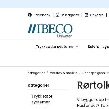
Skip to main content
|
|
|
Facebook
Instagram
LinkedIn
Trykksatte systemer
Selvfall sy
Kategorier
Verktøy & maskin
Rørinspekjson ut
Rørtol
Kategorier
Trykksatte
Vi bygger opp tr
systemer
Haster det? Ta 