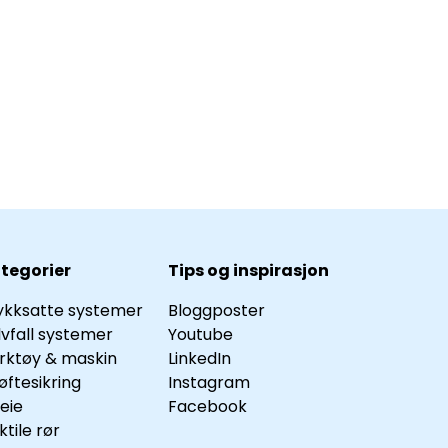
tegorier
Tips og inspirasjon
ykksatte systemer
Bloggposter
lvfall systemer
Youtube
rktøy & maskin
LinkedIn
øftesikring
Instagram
leie
Facebook
ktile rør