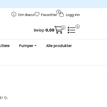
0
Om Ibeco
Favoritter
Logg inn
0
0
Beløp
0,00
Utleie
Pumper
Alle produkter
! 💦