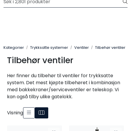
Skip to main content
Registrer deg som bruker i vår nettbutikk for full oversikt
Trykksatte systemer
Selvfall systemer
Kategorier
Trykksatte systemer
Ventiler
Tilbehør ventiler
Verktøy & maskin
Tilbehør ventiler
Grøftesikring
Her finner du tilbehør til ventiler for trykksatte
system. Det mest kjøpte tilbehøret i kombinasjon
Utleie
med bakkekraner/serviceventiler er teleskop. Vi
kan også tilby ulike gatelokk.
Pumper
Visning
Alle produkter