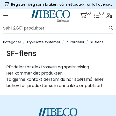
Skip to main content
Registrer deg som bruker i vår nettbutikk for full oversikt
0
Toggle navigation
Togg
Trykksatte systemer
Selvfall systemer
Kategorier
Trykksatte systemer
PE rørdeler
SF-flens
Verktøy & maskin
SF-flens
Grøftesikring
PE-deler for elektrosveis og speilsveising.
Her kommer det produkter.
Utleie
Ta gjerne kontakt dersom du har spørsmål eller
behov for produkter som ennå ikke er publisert.
Pumper
Alle produkter