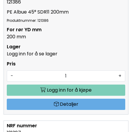
121386
PE Albue 45° SDR11 200mm
Produktnummer: 121386
200 mm
Logg inn for å se lager
-
+
Logg inn for å kjøpe
Detaljer