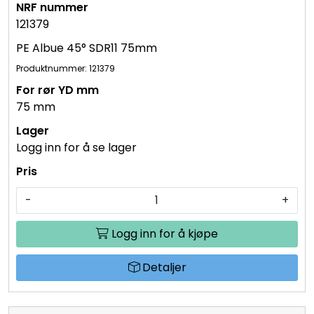
121379
PE Albue 45° SDR11 75mm
Produktnummer: 121379
75 mm
Logg inn for å se lager
-
+
Logg inn for å kjøpe
Detaljer