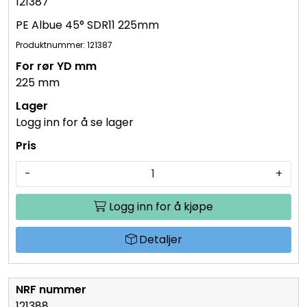
121387
PE Albue 45° SDR11 225mm
Produktnummer: 121387
225 mm
Logg inn for å se lager
-
+
Logg inn for å kjøpe
Detaljer