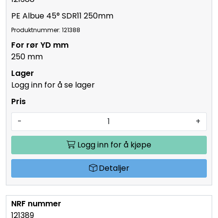
121388
PE Albue 45° SDR11 250mm
Produktnummer: 121388
250 mm
Logg inn for å se lager
-
+
Logg inn for å kjøpe
Detaljer