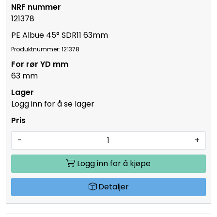
121378
PE Albue 45° SDR11 63mm
Produktnummer: 121378
63 mm
Logg inn for å se lager
-
+
Logg inn for å kjøpe
Detaljer