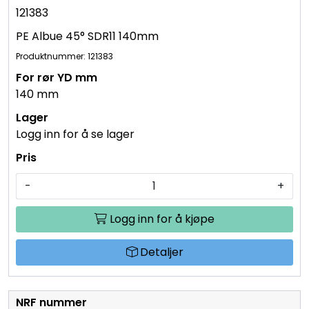
121383
PE Albue 45° SDR11 140mm
Produktnummer: 121383
140 mm
Logg inn for å se lager
-
+
Logg inn for å kjøpe
Detaljer