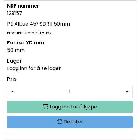
129157
PE Albue 45° SDR11 50mm
Produktnummer: 129157
50 mm
Logg inn for å se lager
-
+
Logg inn for å kjøpe
Detaljer