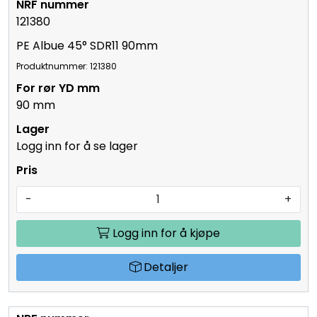
121380
PE Albue 45° SDR11 90mm
Produktnummer: 121380
90 mm
Logg inn for å se lager
-
+
Logg inn for å kjøpe
Detaljer