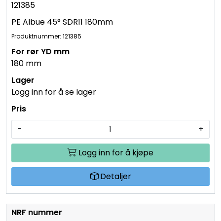
121385
PE Albue 45° SDR11 180mm
Produktnummer: 121385
180 mm
Logg inn for å se lager
-
+
Logg inn for å kjøpe
Detaljer