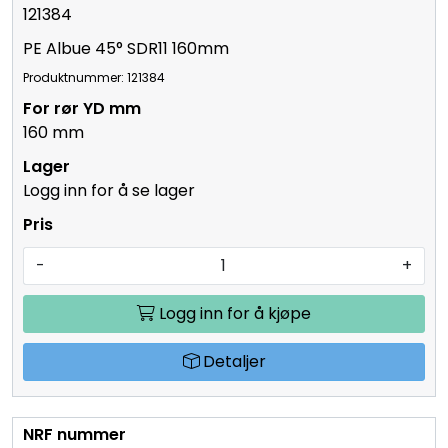
121384
PE Albue 45° SDR11 160mm
Produktnummer: 121384
160 mm
Logg inn for å se lager
-
+
Logg inn for å kjøpe
Detaljer