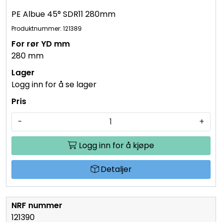
121389
PE Albue 45° SDR11 280mm
Produktnummer: 121389
280 mm
Logg inn for å se lager
-
+
Logg inn for å kjøpe
Detaljer