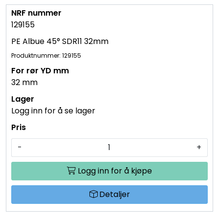
129155
PE Albue 45° SDR11 32mm
Produktnummer: 129155
32 mm
Logg inn for å se lager
-
+
Logg inn for å kjøpe
Detaljer