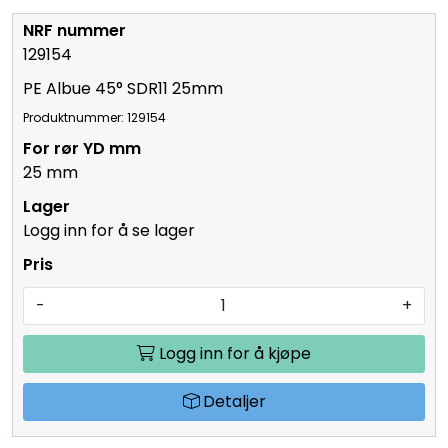
129154
PE Albue 45° SDR11 25mm
Produktnummer: 129154
25 mm
Logg inn for å se lager
-
+
Logg inn for å kjøpe
Detaljer