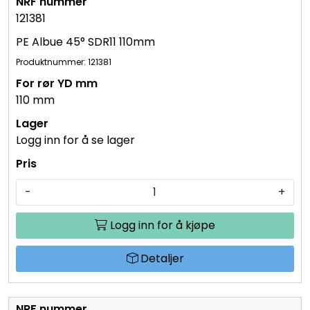
121381
PE Albue 45° SDR11 110mm
Produktnummer: 121381
110 mm
Logg inn for å se lager
-
+
Logg inn for å kjøpe
Detaljer