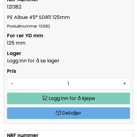
121382
PE Albue 45° SDR11 125mm
Produktnummer: 121382
125 mm
Logg inn for å se lager
-
+
Logg inn for å kjøpe
Detaljer