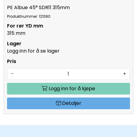
121390
PE Albue 45° SDR11 315mm
Produktnummer: 121390
315 mm
Logg inn for å se lager
-
+
Logg inn for å kjøpe
Detaljer