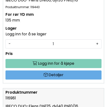
IBECO DUO-Flens DN100, dy135 PN10/16
Produktnummer: 119443
135 mm
Logg inn for å se lager
-
+
Logg inn for å kjøpe
Detaljer
116981
IBECO DUO-Flens DN125, dy140 PN10/16