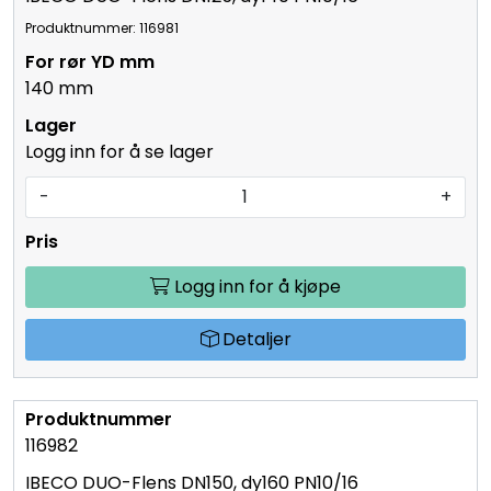
Produktnummer: 116981
140 mm
Logg inn for å se lager
-
+
Logg inn for å kjøpe
Detaljer
116982
IBECO DUO-Flens DN150, dy160 PN10/16