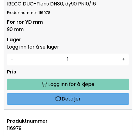
IBECO DUO-Flens DN80, dy90 PN10/16
Produktnummer: 116978
90 mm
Logg inn for å se lager
-
+
Logg inn for å kjøpe
Detaljer
116979