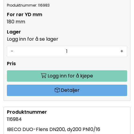
Produktnummer: 116983
180 mm
Logg inn for å se lager
-
+
Logg inn for å kjøpe
Detaljer
116984
IBECO DUO-Flens DN200, dy200 PN10/16