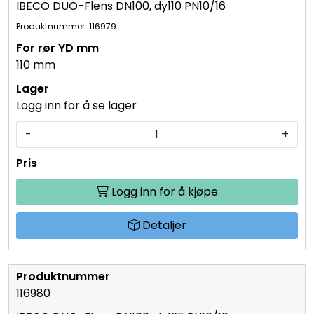
IBECO DUO-Flens DN100, dy110 PN10/16
Produktnummer: 116979
110 mm
Logg inn for å se lager
-
+
Logg inn for å kjøpe
Detaljer
116980