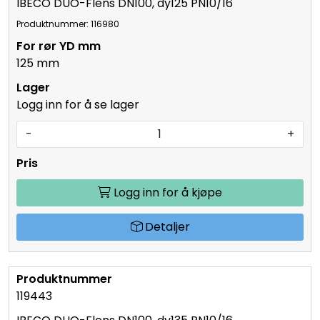
IBECO DUO-Flens DN100, dy125 PN10/16
Produktnummer: 116980
125 mm
Logg inn for å se lager
-
+
Logg inn for å kjøpe
Detaljer
119443