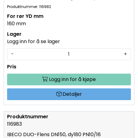
Produktnummer: 116982
160 mm
Logg inn for å se lager
-
+
Logg inn for å kjøpe
Detaljer
116983
IBECO DUO-Flens DN150, dy180 PN10/16