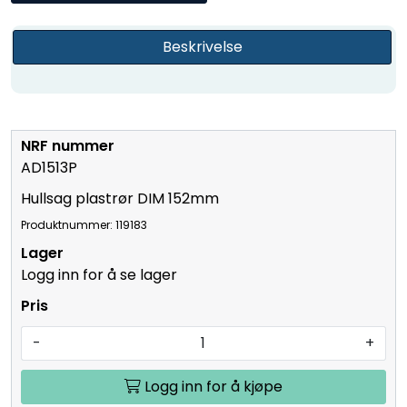
Beskrivelse
AD1513P
Hullsag plastrør DIM 152mm
Produktnummer: 119183
Logg inn for å se lager
-
+
Logg inn for å kjøpe