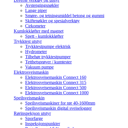
Diverse verktøy og utstyr
Avstengingsnøkler
Lange piper
Smøre- og tetningsmiddel betong og gummi
Skiftenøkler og spesialverktøy
Cirkometer
Kumlokkløfter med magnet
Spett - kumlokkløfter
Trykktest utstyr
Trykktestpumpe elektrisk
Hydrometer
Tilbehør trykktestpumper
Tetthetsprøver / kumtester
Vakuum pumpe
Elektrosveismaskin
Elektrosveisemaskin Connect 160
Elektrosveisemaskin Connect 315
Elektrosveisemaskin Connect 500
Elektrosveisemaskin Connect 1000
Speilsveismaskin
Speilsveismaskiner for rør 40-1600mm
Speilsveismaskin digital sveiselogger
Rørinspekjson utstyr
Sporfarge
Inspeksjonspunkter