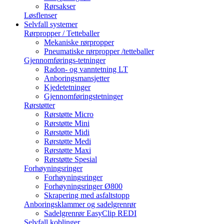
Rørsakser
Løsflenser
Selvfall systemer
Rørpropper / Tetteballer
Mekaniske rørpropper
Pneumatiske rørpropper /tetteballer
Gjennomførings-tetninger
Radon- og vanntetning LT
Anboringsmansjetter
Kjedetetninger
Gjennomføringstetninger
Rørstøtter
Rørstøtte Micro
Rørstøtte Mini
Rørstøtte Midi
Rørstøtte Medi
Rørstøtte Maxi
Rørstøtte Spesial
Forhøyningsringer
Forhøyningsringer
Forhøyningsringer Ø800
Skrapering med asfaltstopp
Anboringsklammer og sadelgrenrør
Sadelgrenrør EasyClip REDI
Selvfall koblinger