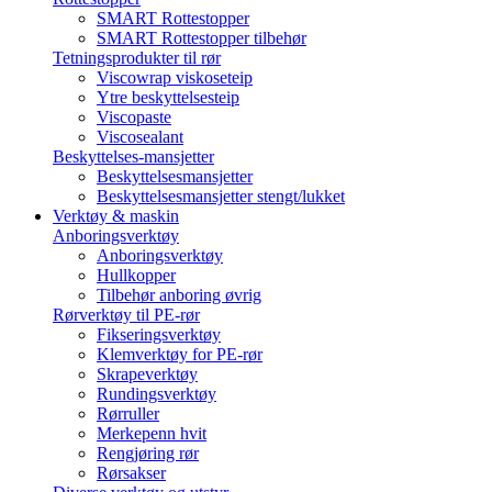
SMART Rottestopper
SMART Rottestopper tilbehør
Tetningsprodukter til rør
Viscowrap viskoseteip
Ytre beskyttelsesteip
Viscopaste
Viscosealant
Beskyttelses-mansjetter
Beskyttelsesmansjetter
Beskyttelsesmansjetter stengt/lukket
Verktøy & maskin
Anboringsverktøy
Anboringsverktøy
Hullkopper
Tilbehør anboring øvrig
Rørverktøy til PE-rør
Fikseringsverktøy
Klemverktøy for PE-rør
Skrapeverktøy
Rundingsverktøy
Rørruller
Merkepenn hvit
Rengjøring rør
Rørsakser