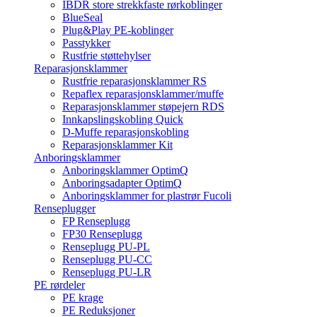
IBDR store strekkfaste rørkoblinger
BlueSeal
Plug&Play PE-koblinger
Passtykker
Rustfrie støttehylser
Reparasjonsklammer
Rustfrie reparasjonsklammer RS
Repaflex reparasjonsklammer/muffe
Reparasjonsklammer støpejern RDS
Innkapslingskobling Quick
D-Muffe reparasjonskobling
Reparasjonsklammer Kit
Anboringsklammer
Anboringsklammer OptimQ
Anboringsadapter OptimQ
Anboringsklammer for plastrør Fucoli
Renseplugger
FP Renseplugg
FP30 Renseplugg
Renseplugg PU-PL
Renseplugg PU-CC
Renseplugg PU-LR
PE rørdeler
PE krage
PE Reduksjoner