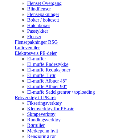
Flenset Overgang
Blindflenser
Flensepakninger
Bolter / boltesett
Hatchboxes
Passtykker
Flenser
Flensepakninger RSG
Lufteventiler
Elektrosveis PE-deler
El-muffer
El-muffe Endestykke
El-muffe Reduksjoner
El-muffe T-rør
El-muffe Albuer 45°
El-muffe Albuer 90°
El-muffe Sadelgrenrør / toploading
Rørverktøy til PE-rør
Fikseringsverktøy
Klemverktøy for PE-rør
Skrapeverktøy
Rundingsverktøy
Rørruller
Merkepenn hvit
Rengjøring rør