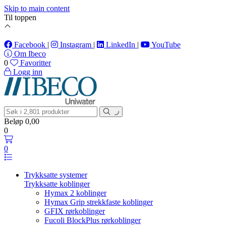
Skip to main content
Til toppen
Vi oppdaterer sortimentet fortløpende med nye produkter 💧
Facebook
|
Instagram
|
LinkedIn
|
YouTube
Om Ibeco
0
Favoritter
Logg inn
Beløp
0,00
0
0
Trykksatte systemer
Trykksatte koblinger
Hymax 2 koblinger
Hymax Grip strekkfaste koblinger
GFIX rørkoblinger
Fucoli BlockPlus rørkoblinger