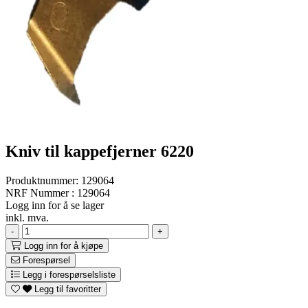
Kniv til kappefjerner 6220
Produktnummer:
129064
NRF Nummer : 129064
Logg inn for å se lager
inkl. mva.
-
+
Logg inn for å kjøpe
Forespørsel
Legg i forespørselsliste
Legg til favoritter