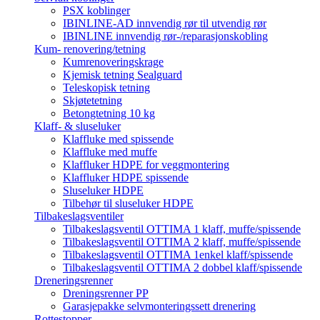
PSX koblinger
IBINLINE-AD innvendig rør til utvendig rør
IBINLINE innvendig rør-/reparasjonskobling
Kum- renovering/tetning
Kumrenoveringskrage
Kjemisk tetning Sealguard
Teleskopisk tetning
Skjøtetetning
Betongtetning 10 kg
Klaff- & sluseluker
Klaffluke med spissende
Klaffluke med muffe
Klaffluker HDPE for veggmontering
Klaffluker HDPE spissende
Sluseluker HDPE
Tilbehør til sluseluker HDPE
Tilbakeslagsventiler
Tilbakeslagsventil OTTIMA 1 klaff, muffe/spissende
Tilbakeslagsventil OTTIMA 2 klaff, muffe/spissende
Tilbakeslagsventil OTTIMA 1enkel klaff/spissende
Tilbakeslagsventil OTTIMA 2 dobbel klaff/spissende
Dreneringsrenner
Dreningsrenner PP
Garasjepakke selvmonteringssett drenering
Rottestopper