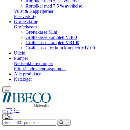
Rørtolker med 5 % avvikelse
Rørtolker med 7,5 % avvikelse
Vulst & Kappefjerner
Faseverktøy
Grøftesikring
Grøftekasser
Grøftekasse Mini
Grøftekasse komplett VB60
Grøftekasse komplett VB100
Grøftekasse for kum komplett VB100
Utleie
Pumper
Nedsenkbare pumper
Frittstående utendørspumper
Alle produkter
Kataloger
Toggle navigation
0
Toggle navigation