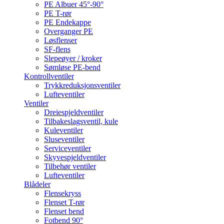
PE Albuer 45°-90°
PE T-rør
PE Endekappe
Overganger PE
Løsflenser
SF-flens
Slepeøyer / kroker
Sømløse PE-bend
Kontrollventiler
Trykkreduksjonsventiler
Lufteventiler
Ventiler
Dreiespjeldventiler
Tilbakeslagsventil, kule
Kuleventiler
Sluseventiler
Serviceventiler
Skyvespjeldventiler
Tilbehør ventiler
Lufteventiler
Blådeler
Flensekryss
Flenset T-rør
Flenset bend
Fotbend 90°