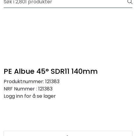
Skip to main content
Registrer deg som bruker i vår nettbutikk for full oversikt
Trykksatte systemer
Selvfall systemer
Verktøy & maskin
PE Albue 45° SDR11 140mm
Grøftesikring
Produktnummer:
121383
NRF Nummer : 121383
Utleie
Logg inn for å se lager
Pumper
Alle produkter