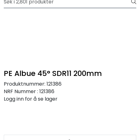
Skip to main content
Registrer deg som bruker i vår nettbutikk for full oversikt
Trykksatte systemer
Selvfall systemer
Verktøy & maskin
PE Albue 45° SDR11 200mm
Grøftesikring
Produktnummer:
121386
NRF Nummer : 121386
Utleie
Logg inn for å se lager
Pumper
Alle produkter