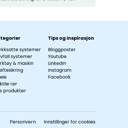
tegorier
Tips og inspirasjon
ykksatte systemer
Bloggposter
lvfall systemer
Youtube
rktøy & maskin
LinkedIn
øftesikring
Instagram
leie
Facebook
ktile rør
le produkter
Personvern Innstillinger for cookies