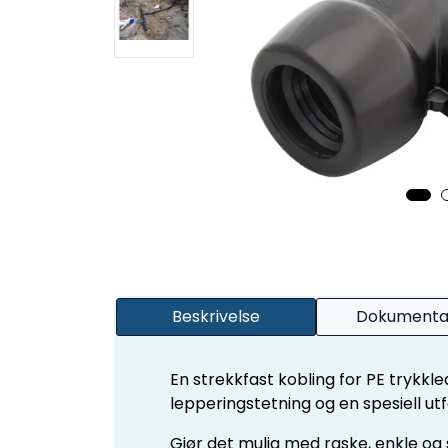
Beskrivelse
Dokumenta
En strekkfast kobling for PE trykkl
lepperingstetning og en spesiell ut
Gjør det mulig med raske, enkle og 