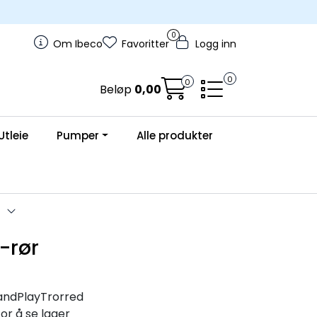
0
Om Ibeco
Favoritter
Logg inn
0
0
Beløp
0,00
Utleie
Pumper
Alle produkter
-rør
ndPlayTrorred
for å se lager