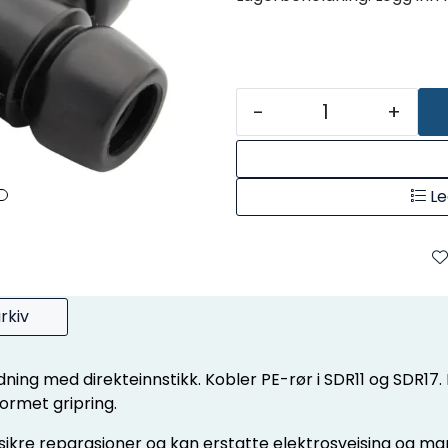
-
+
Le
rkiv
edning med direkteinnstikk. Kobler PE-rør i SDR11 og SDR17
formet gripring.
sikre reparasjoner og kan erstatte elektrosveising og manu