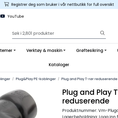
Registrer deg som bruker i vår nettbutikk for full oversikt
YouTube
stemer
Verktøy & maskin
Grøftesikring
Kataloger
linger
Plug&Play PE-koblinger
Plug and Play T-rør reduserende
Plug and Play T
reduserende
Produktnummer:
Vm-Pluga
Lagerbeholdning:
Logg inn 