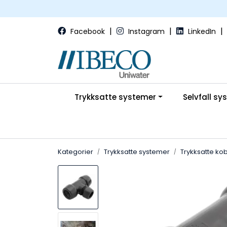
Skip to main content
|
|
|
Facebook
Instagram
LinkedIn
Trykksatte systemer
Selvfall sy
Kategorier
Trykksatte systemer
Trykksatte kob