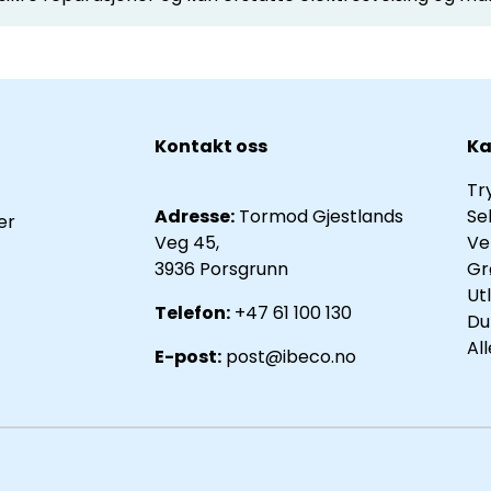
Kontakt oss
Ka
Tr
Adresse:
Tormod Gjestlands
Se
er
Veg 45,
Ve
3936 Porsgrunn
Gr
Ut
Telefon:
+47 61 100 130
Du
Al
E-post:
post@ibeco.no