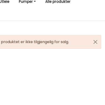
Utleie
Pumper
Alle produkter
0
Om Ibeco
Favoritter
Logg inn
produktet er ikke tilgjengelig for salg.