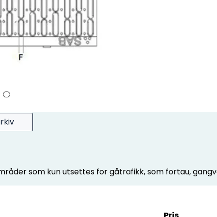
rkiv
mråder som kun utsettes for gåtrafikk, som fortau, gangve
Pris