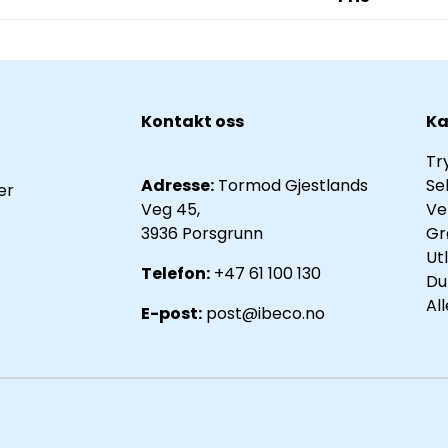
Kontakt oss
Ka
Tr
Adresse:
Tormod Gjestlands
Se
er
Veg 45,
Ve
3936 Porsgrunn
Gr
Ut
Telefon:
+47 61 100 130
Du
Al
E-post:
post@ibeco.no