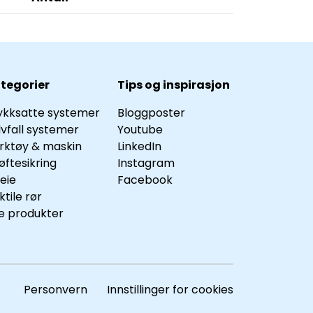
tegorier
Tips og inspirasjon
ykksatte systemer
Bloggposter
lvfall systemer
Youtube
rktøy & maskin
LinkedIn
øftesikring
Instagram
leie
Facebook
ktile rør
le produkter
Personvern Innstillinger for cookies