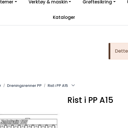
stemer
Verktøy & maskin
Grøftesikring
Registrer deg som bruker i vår nettbutikk for full oversikt
Kataloger
YouTube
Dette 
r
Dreningsrenner PP
Rist i PP A15
Rist i PP A15