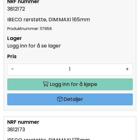
3812172
IBECO rørstøtte, DIM:MAXI 165mm
Produktnummer: 117956
Logg inn for å se lager
-
+
Logg inn for å kjøpe
Detaljer
3812173