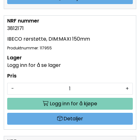
Detaljer
3812171
IBECO rørstøtte, DIM:MAXI 150mm
Produktnummer: 117955
Logg inn for å se lager
-
+
Logg inn for å kjøpe
Detaljer