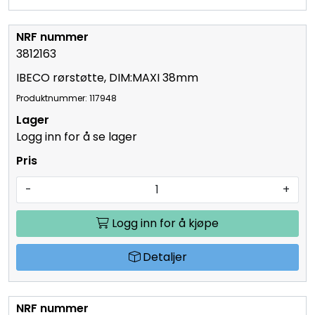
Detaljer
3812163
IBECO rørstøtte, DIM:MAXI 38mm
Produktnummer: 117948
Logg inn for å se lager
-
+
Logg inn for å kjøpe
Detaljer