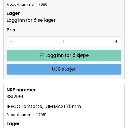
IBECO rørstøtte, DIM:MAXI 65mm
Produktnummer: 117950
Logg inn for å se lager
-
+
Logg inn for å kjøpe
Detaljer
3812166
IBECO rørstøtte, DIM:MAXI 75mm
Produktnummer: 117951