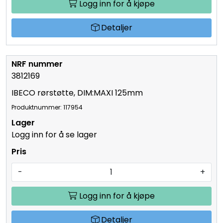
Logg inn for å kjøpe
Detaljer
3812169
IBECO rørstøtte, DIM:MAXI 125mm
Produktnummer: 117954
Logg inn for å se lager
-
+
Logg inn for å kjøpe