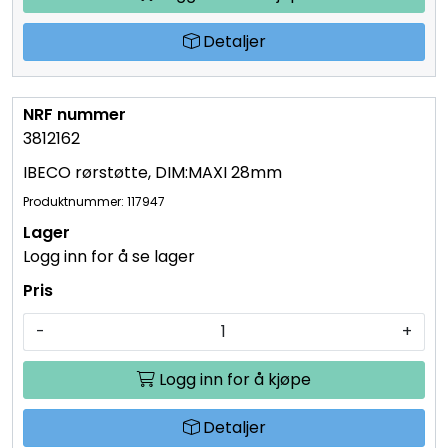
Logg inn for å kjøpe
Detaljer
3812162
IBECO rørstøtte, DIM:MAXI 28mm
Produktnummer: 117947
Logg inn for å se lager
-
+
Logg inn for å kjøpe