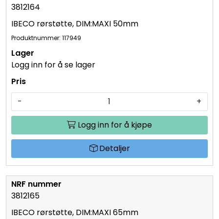
3812164
IBECO rørstøtte, DIM:MAXI 50mm
Produktnummer: 117949
Logg inn for å se lager
-
+
Logg inn for å kjøpe
Detaljer
3812165