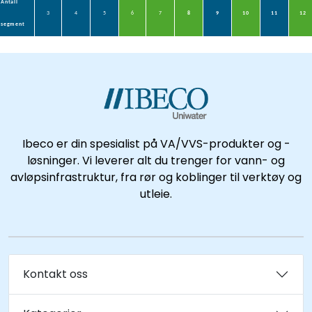
Antall
3
4
5
6
7
8
9
10
11
12
segment
Ibeco er din spesialist på VA/VVS-produkter og -
løsninger. Vi leverer alt du trenger for vann- og
avløpsinfrastruktur, fra rør og koblinger til verktøy og
utleie.
Kontakt oss