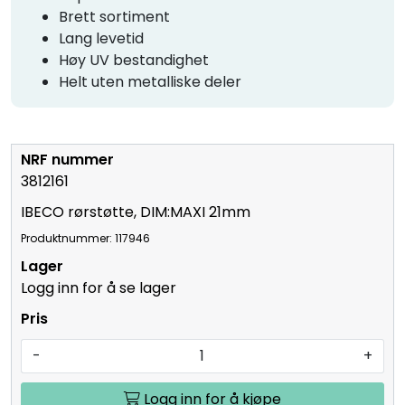
teip
Brett sortiment
Lang levetid
Høy UV bestandighet
Helt uten metalliske deler
3812161
IBECO rørstøtte, DIM:MAXI 21mm
Produktnummer: 117946
Logg inn for å se lager
-
+