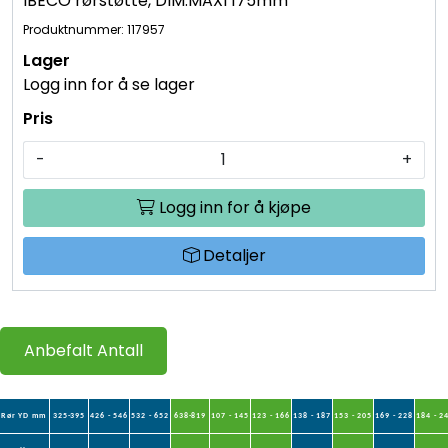
IBECO rørstøtte, DIM:MAXI 175mm
Produktnummer: 117957
Logg inn for å se lager
-
+
Logg inn for å kjøpe
Detaljer
Anbefalt Antall
Rør YD mm
325-395
426 - 546
532 - 652
638-819
107 - 145
123 - 166
138 - 187
153 - 205
169 - 228
184 - 2