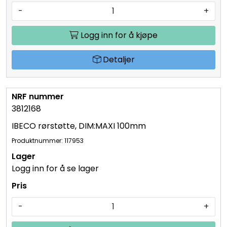
-
+
Logg inn for å kjøpe
Detaljer
3812168
IBECO rørstøtte, DIM:MAXI 100mm
Produktnummer: 117953
Logg inn for å se lager
-
+