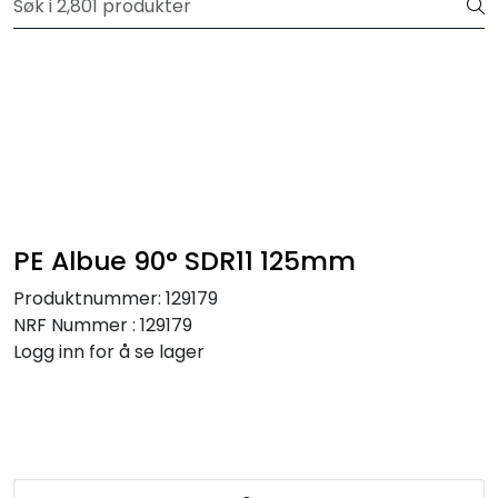
Skip to main content
Registrer deg som bruker i vår nettbutikk for full oversikt
Trykksatte systemer
Selvfall systemer
Verktøy & maskin
PE Albue 90° SDR11 125mm
Grøftesikring
Produktnummer:
129179
NRF Nummer : 129179
Utleie
Logg inn for å se lager
Pumper
Alle produkter