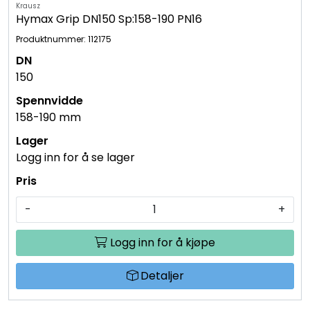
Krausz
Hymax Grip DN150 Sp:158-190 PN16
Produktnummer: 112175
150
158-190 mm
Logg inn for å se lager
-
+
Logg inn for å kjøpe
Detaljer