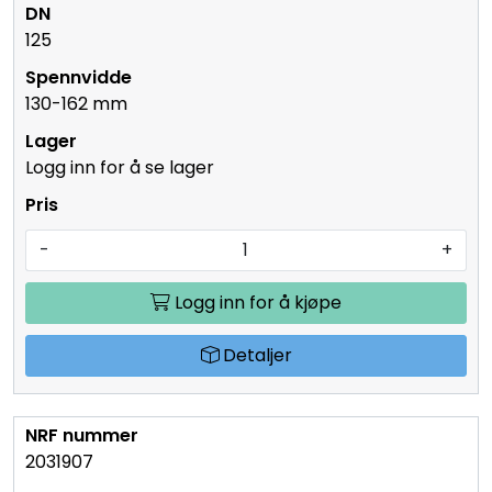
125
130-162 mm
Logg inn for å se lager
-
+
Logg inn for å kjøpe
Detaljer
2031907