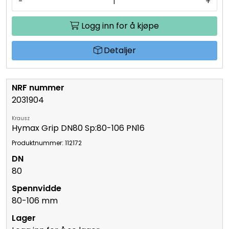
-
+
Logg inn for å kjøpe
Detaljer
2031904
Krausz
Hymax Grip DN80 Sp:80-106 PN16
Produktnummer: 112172
80
80-106 mm