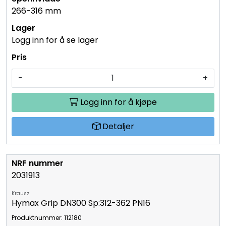
266-316 mm
Logg inn for å se lager
-
+
Logg inn for å kjøpe
Detaljer
2031913
Krausz
Hymax Grip DN300 Sp:312-362 PN16
Produktnummer: 112180