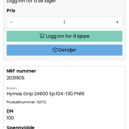
Logg inn for å se lager
-
+
Logg inn for å kjøpe
Detaljer
2031905
Krausz
Hymax Grip DN100 Sp:104-130 PN16
Produktnummer: 112173
100