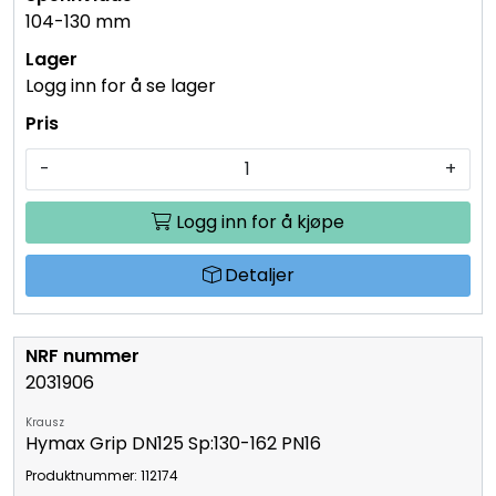
104-130 mm
Logg inn for å se lager
-
+
Logg inn for å kjøpe
Detaljer
2031906
Krausz
Hymax Grip DN125 Sp:130-162 PN16
Produktnummer: 112174