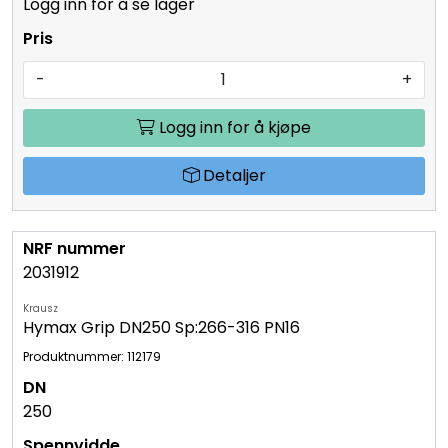
Logg inn for å se lager
-
+
Logg inn for å kjøpe
Detaljer
2031912
Krausz
Hymax Grip DN250 Sp:266-316 PN16
Produktnummer: 112179
250