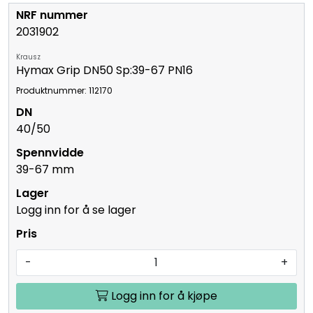
2031902
Krausz
Hymax Grip DN50 Sp:39-67 PN16
Produktnummer: 112170
40/50
39-67 mm
Logg inn for å se lager
-
+
Logg inn for å kjøpe