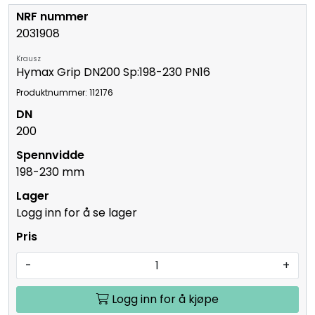
2031908
Krausz
Hymax Grip DN200 Sp:198-230 PN16
Produktnummer: 112176
200
198-230 mm
Logg inn for å se lager
-
+
Logg inn for å kjøpe