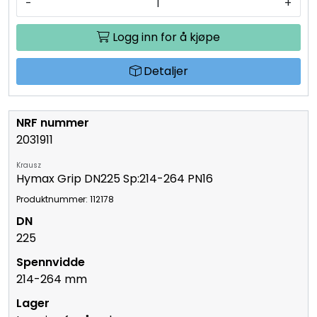
-
+
Logg inn for å kjøpe
Detaljer
2031911
Krausz
Hymax Grip DN225 Sp:214-264 PN16
Produktnummer: 112178
225
214-264 mm