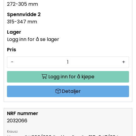
272-305 mm
315-347 mm
Logg inn for å se lager
-
+
Logg inn for å kjøpe
Detaljer
2032066
Krausz