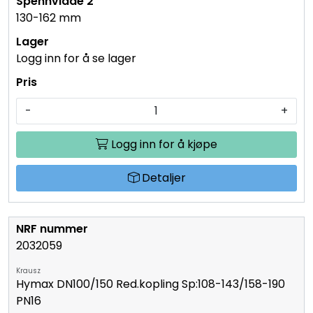
130-162 mm
Logg inn for å se lager
-
+
Logg inn for å kjøpe
Detaljer
2032059
Krausz
Hymax DN100/150 Red.kopling Sp:108-143/158-190
PN16