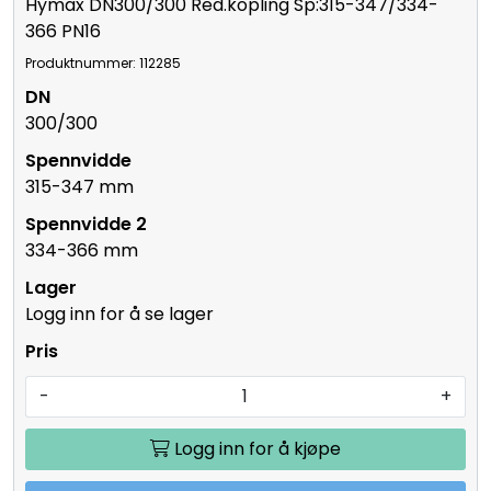
Hymax DN300/300 Red.kopling Sp:315-347/334-
366 PN16
Produktnummer: 112285
300/300
315-347 mm
334-366 mm
Logg inn for å se lager
-
+
Logg inn for å kjøpe