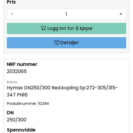
-
+
Logg inn for å kjøpe
Detaljer
2032065
Krausz
Hymax DN250/300 Red.kopling Sp:272-305/315-
347 PN16
Produktnummer: 112284
250/300