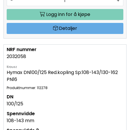
-
+
Logg inn for å kjøpe
Detaljer
2032058
Krausz
Hymax DN100/125 Red.kopling Sp:108-143/130-162
PN16
Produktnummer: 112278
100/125
108-143 mm