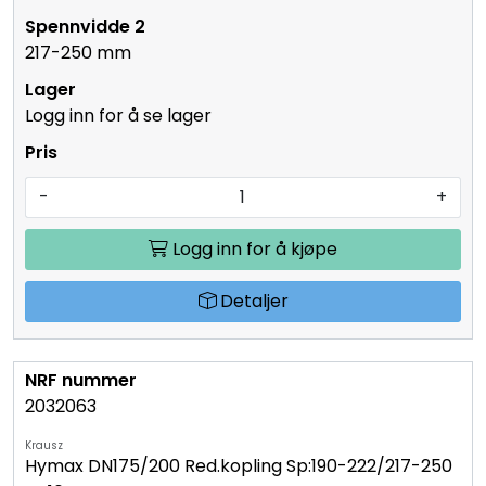
217-250 mm
Logg inn for å se lager
-
+
Logg inn for å kjøpe
Detaljer
2032063
Krausz
Hymax DN175/200 Red.kopling Sp:190-222/217-250