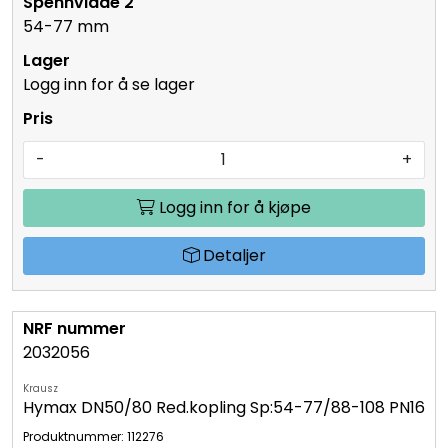
54-77 mm
Logg inn for å se lager
-
+
Logg inn for å kjøpe
Detaljer
2032056
Krausz
Hymax DN50/80 Red.kopling Sp:54-77/88-108 PN16
Produktnummer: 112276