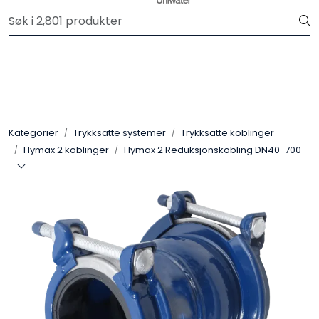
Skip to main content
Vi oppdaterer sortimentet fortløpende med nye produkter
💧
Trykksatte systemer
Selvfall systemer
Kategorier
Trykksatte systemer
Trykksatte koblinger
Verktøy & maskin
Hymax 2 koblinger
Hymax 2 Reduksjonskobling DN40-700
Grøftesikring
Utleie
Pumper
Alle produkter