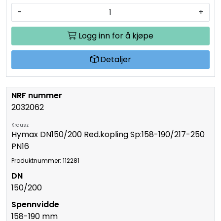
-
+
Logg inn for å kjøpe
Detaljer
2032062
Krausz
Hymax DN150/200 Red.kopling Sp:158-190/217-250
PN16
Produktnummer: 112281
150/200
158-190 mm