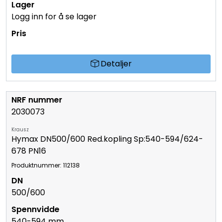
Logg inn for å se lager
Detaljer
2030073
Krausz
Hymax DN500/600 Red.kopling Sp:540-594/624-
678 PN16
Produktnummer: 112138
500/600
540-594 mm