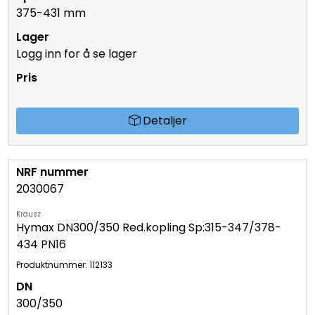
375-431 mm
Logg inn for å se lager
Detaljer
2030067
Krausz
Hymax DN300/350 Red.kopling Sp:315-347/378-
434 PN16
Produktnummer: 112133
300/350