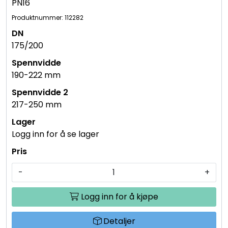
PN16
Produktnummer: 112282
175/200
190-222 mm
217-250 mm
Logg inn for å se lager
-
+
Logg inn for å kjøpe
Detaljer