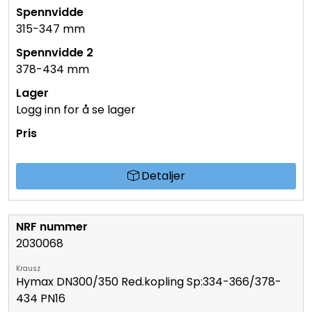
315-347 mm
378-434 mm
Logg inn for å se lager
Detaljer
2030068
Krausz
Hymax DN300/350 Red.kopling Sp:334-366/378-
434 PN16