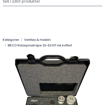
Skip to main content
Registrer deg som bruker i vår nettbutikk for full oversikt
Trykksatte systemer
Selvfall systemer
Kategorier
Verktøy & maskin
Verktøy & maskin
IBECO Rotasjonskrape 20-63 KIT ink koffert
Grøftesikring
Utleie
Pumper
Alle produkter