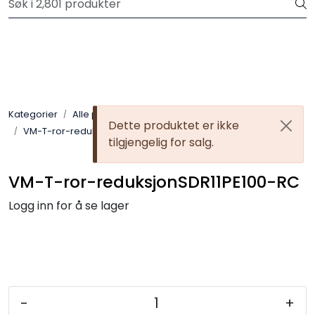
Skip to main content
Registrer deg som bruker i vår nettbutikk for full oversikt
Trykksatte systemer
Selvfall systemer
Kategorier
Alle produkter
Dette produktet er ikke
VM-T-ror-reduksjonSDR11PE100-RC
Verktøy & maskin
tilgjengelig for salg.
Grøftesikring
VM-T-ror-reduksjonSDR11PE100-RC
Logg inn for å se lager
Utleie
Pumper
Alle produkter
-
+