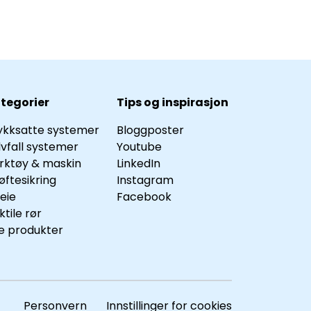
tegorier
Tips og inspirasjon
ykksatte systemer
Bloggposter
lvfall systemer
Youtube
rktøy & maskin
LinkedIn
øftesikring
Instagram
leie
Facebook
ktile rør
le produkter
Personvern Innstillinger for cookies