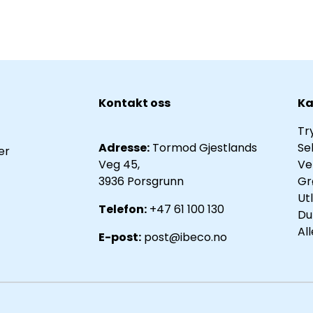
Kontakt oss
Ka
Tr
Adresse:
Tormod Gjestlands
Se
er
Veg 45,
Ve
3936 Porsgrunn
Gr
Ut
Telefon:
+47 61 100 130
Du
Al
E-post:
post@ibeco.no