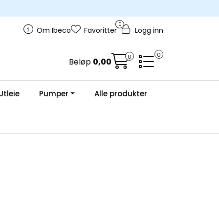
0
Om Ibeco
Favoritter
Logg inn
0
0
Beløp
0,00
Utleie
Pumper
Alle produkter