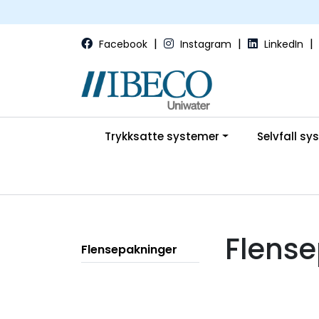
Skip to main content
|
|
|
Facebook
Instagram
LinkedIn
Trykksatte systemer
Selvfall sy
Flens
Flensepakninger