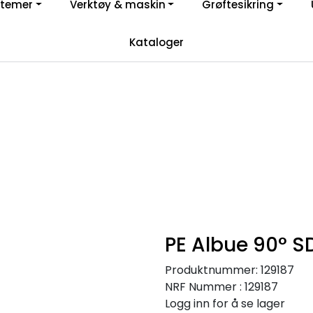
stemer
Verktøy & maskin
Grøftesikring
Registrer deg som bruker i vår nettbutikk for full oversikt
Kataloger
YouTube
PE Albue 90° 
Produktnummer:
129187
NRF Nummer : 129187
Logg inn for å se lager