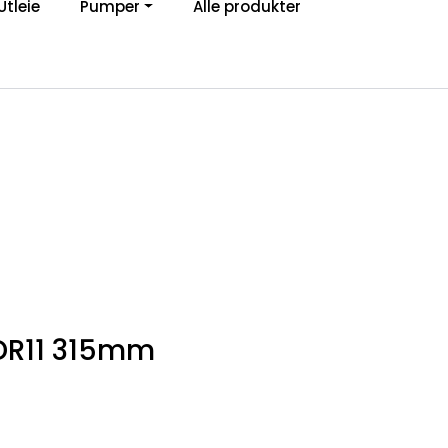
Utleie
Pumper
Alle produkter
0
Om Ibeco
Favoritter
Logg inn
SDR11 315mm