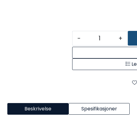
-
+
Le
Beskrivelse
Spesifikasjoner