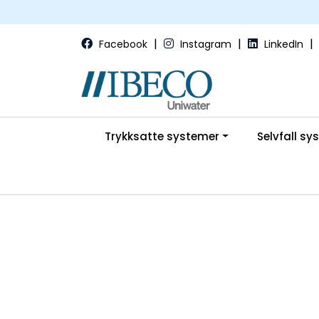
Skip to main content
|
|
|
Facebook
Instagram
LinkedIn
Trykksatte systemer
Selvfall sy