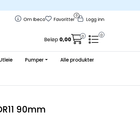
0
Om Ibeco
Favoritter
Logg inn
0
0
Beløp
0,00
Utleie
Pumper
Alle produkter
SDR11 90mm