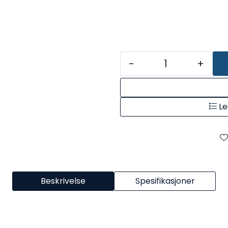
-
+
Le
Beskrivelse
Spesifikasjoner